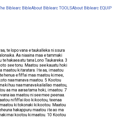
he Biblearc Bible
About Biblearc TOOLS
About Biblearc EQUIP
aa, te lopo vana e taukalleka ni ssura
Tesalonaika. Aa niaaina maa e tammaki
u te hakaea atu tana Lono Taukareka. 3
akoto see tonu. Maatou see kauatu hoki
 maatou ki taratara. I te aa, i maatou
e henua e fiffai maa maatou ki mee,
akkoto naa manava maatou. 5 Kootou
 ma ki huu naa manava kailallao maatou,
ou aa ma aaraa tama hoki, i maatou. 7
 tevana iaa maatou ni see mee peenaa.
tou ni fiffai iloo ki kootou, teenaa
e maatou ki tokonaki ki kootou. Maatou
 heheuna hakappuru maatou i te ao ma
naki mai kootou ki maatou. 10 Kootou