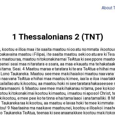
About T
1 Thessalonians 2 (TNT)
kootou e illoa maa i te saaita maatou ni oo atu no mmata i kootou r
a pakavaina maatou i Filipai, i te saaita maatou seki oo atu are ki 
ma maatou raa, maatou ni tokonakina mai TeAtua ki see ppore maato
 teenei seai maa ni taratara e ssara, aa maa e kauatu ma te hakata
i tama. Seai. 4 Maatou maraa e taratara ki te ara TeAtua e hiihai maa
e Lono Taukareka. Maatou see mee ma ki haia koi maatou naa vana t
 naa vana TeAtua e hiihai maa maatou ki mee, iaa Ia e iloa i naa t
 kailallao atu ki kootou, aa maatou hoki ni see taratara hakaseesee
atara maaoni. 6 Maatou see mee ma ki hakanau ni tama, pee ko koot
kootou ki tokonaki mai kootou ki maatou, i maatou ni aposol Christ,
kootou, e mee pee ko te tinna e hai tama laaoi i ana tamalliki. 8 Maa
no Taukareka raa ki kootou, aa maatou e lavaa hoki te mee ki mmat
otou! 9 Naa taaina ma naa kave maatou nei, kootou e illoa koi i naa
ono Taukareka TeAtua, teenaa ki see anaana kkee kootou ma ki toko