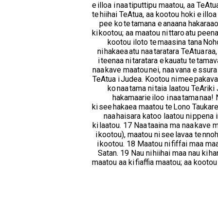
e illoa i naa tiputtipu maatou, aa TeAt
te hiihai TeAtua, aa kootou hoki e ill
pee ko te tamana e anaana hakaraaoi
ki kootou; aa maatou ni ttaro atu peena
kootou iloto te maasina tana Noho
ni hakaea atu naa taratara TeAtua raa
i teenaa ni taratara e kauatu te tama
naa kave maatou nei, naa vana e ssura i
TeAtua i Judea. Kootou ni mee pakava
ko naa tama ni taia laatou TeAri
hakamaarie iloo i naa tama naa! 
ki see hakaea maatou te Lono Taukareka
naa haisara katoo laatou ni ppena i
ki laatou. 17 Naa taaina ma naa kave m
i kootou), maatou ni see lavaa te nn
i kootou. 18 Maatou ni fiffai maa maa
Satan. 19 Nau ni hiihai maa nau ki ha
maatou aa ki fiaffia maatou; aa kootou