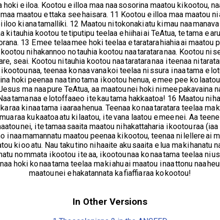
ua hoki e iloa. Kootou e illoa maa naa sosorina maatou ki kootou, n
oa maa maatou e ttaka see haisara. 11 Kootou e illoa maa maatou ni
 iloo ki ana tamalliki. 12 Maatou ni tokonaki atu ki mau naa manav
a ki tauhia kootou te tiputipu teelaa e hiihai ai TeAtua, te tama e a
rana. 13 E mee telaa mee hoki teelaa e taratara hiahia ai maatou p
, kootou ni hakannoo no tauhia kootou naa taratara naa. Kootou ni 
vare, seai. Kootou ni tauhia kootou naa taratara naa i teenaa ni tara
 kootou naa, teenaa ko naa vana koi teelaa ni ssura i naa tama e lot
ina hoki peenaa naa tino tama i kootou henua, e mee pee ko laato
ki Jesus ma naa pure TeAtua, aa maatou nei hoki ni mee pakavaina 
Naa tama naa e lotoffaaeo i te kau tama hakkaatoa! 16 Maatou ni ha
 raa ki naa tama i aaraa henua. Teenaa ko naa taratara teelaa ma k
mua raa ku kaatoa atu ki laatou, i te vana laatou e mee nei. Aa teen
aatou nei, i te tamaa saaita maatou ni hakattaharia i kootou raa (
oho i naa mamannatu maatou peenaa ki kootou, teenaa ni lellere ai
tou ki oo atu. Nau taku tino ni haaite aku saaita e lua ma ki hanatu
natu no mmata i kootou i te aa, i kootou naa ko naa tama teelaa ni
 naa hoki ko naa tama teelaa ma ki ahu ai maatou i naa ttonu naa 
maatou nei e hakatannata ka fiaffia raa ko kootou!
In Other Versions