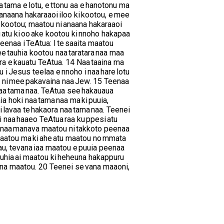
aa tama e lotu, e ttonu aa e hanotonu ma
 anaana hakaraaoi iloo ki kootou, e mee
a kootou; maatou ni anaana hakaraaoi
ru atu ki oo ake kootou ki nnoho hakapaa
eenaa i TeAtua: I te saaita maatou
see tauhia kootou naa taratara naa maa
tara e kauatu TeAtua. 14 Naa taaina ma
u i Jesus teelaa e nnoho i naa hare lotu
u ni mee pakavaina naa Jew. 15 Teenaa
naa tama naa. TeAtua see hakauaua
ia hoki naa tama naa ma ki puuia,
i lavaa te hakaora naa tama naa. Teenei
ei naa haaeo TeAtua raa ku ppesi atu
iaa naa manava maatou ni takkoto peenaa
 maatou ma ki ahe atu maatou no mmata
 nau, tevana iaa maatou e puuia peenaa
 usuhia ai maatou ki heheuna hakappuru
heuna maatou. 20 Teenei se vana maaoni,