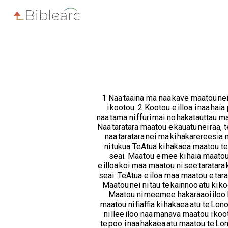
1 Naa taaina ma naa kave maatou nei, 
i kootou. 2 Kootou e illoa i naa hai
naa tama ni ffuri mai no hakatauttau 
Naa taratara maatou e kauatu nei raa,
naa taratara nei ma ki hakarereesia n
ni tukua TeAtua ki hakaea maatou t
seai. Maatou e mee ki haia maatou
e illoa koi maa maatou ni see taratara
seai. TeAtua e iloa maa maatou e tar
Maatou nei ni tau te kainnoo atu ki 
Maatou ni meemee hakaraaoi iloo ki 
maatou ni fiaffia ki hakaea atu te Lo
ni llee iloo naa manava maatou i ko
te poo i naa hakaea atu maatou te L