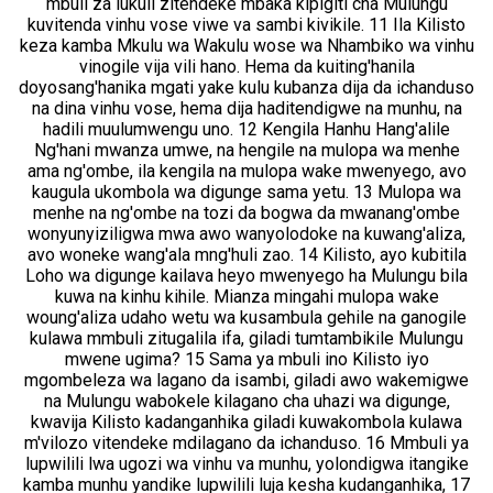
mbuli za lukuli zitendeke mbaka kipigiti cha Mulungu
kuvitenda vinhu vose viwe va sambi kivikile. 11 Ila Kilisto
keza kamba Mkulu wa Wakulu wose wa Nhambiko wa vinhu
vinogile vija vili hano. Hema da kuiting'hanila
doyosang'hanika mgati yake kulu kubanza dija da ichanduso
na dina vinhu vose, hema dija haditendigwe na munhu, na
hadili muulumwengu uno. 12 Kengila Hanhu Hang'alile
Ng'hani mwanza umwe, na hengile na mulopa wa menhe
ama ng'ombe, ila kengila na mulopa wake mwenyego, avo
kaugula ukombola wa digunge sama yetu. 13 Mulopa wa
menhe na ng'ombe na tozi da bogwa da mwanang'ombe
wonyunyiziligwa mwa awo wanyolodoke na kuwang'aliza,
avo woneke wang'ala mng'huli zao. 14 Kilisto, ayo kubitila
Loho wa digunge kailava heyo mwenyego ha Mulungu bila
kuwa na kinhu kihile. Mianza mingahi mulopa wake
woung'aliza udaho wetu wa kusambula gehile na ganogile
kulawa mmbuli zitugalila ifa, giladi tumtambikile Mulungu
mwene ugima? 15 Sama ya mbuli ino Kilisto iyo
mgombeleza wa lagano da isambi, giladi awo wakemigwe
na Mulungu wabokele kilagano cha uhazi wa digunge,
kwavija Kilisto kadanganhika giladi kuwakombola kulawa
m'vilozo vitendeke mdilagano da ichanduso. 16 Mmbuli ya
lupwilili lwa ugozi wa vinhu va munhu, yolondigwa itangike
kamba munhu yandike lupwilili luja kesha kudanganhika, 17