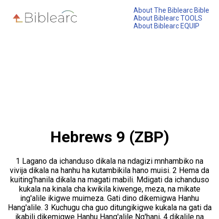
About The Biblearc Bible
About Biblearc TOOLS
About Biblearc EQUIP
Hebrews 9 (ZBP)
1 Lagano da ichanduso dikala na ndagizi mnhambiko na
vivija dikala na hanhu ha kutambikila hano muisi. 2 Hema da
kuiting'hanila dikala na magati mabili. Mdigati da ichanduso
kukala na kinala cha kwikila kiwenge, meza, na mikate
ing'alile ikigwe muimeza. Gati dino dikemigwa Hanhu
Hang'alile. 3 Kuchugu cha guo ditungikigwe kukala na gati da
ikabili dikemigwe Hanhu Hang'alile Ng'hani, 4 dikalile na