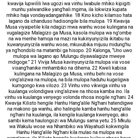
kwavija lupwilili lwa ugozi wa vinhu lwabule mhiko kipigiti
munhu yalwandike yang'hali mgima, ila lokwiza kupata
mhiko haja vondayadanganhike. 18 Kino kicho kilamso hata
lagano da ichanduso hadisongile bila mulopa. 19 Kwavija
Musa viyaipetile kila ndagizi mwa wanhu wose kulingana na
vugalagize Malagizo ga Musa, kasola mulopa wa ng'ombe
na wa menhe hamoja na mazi na kukinyunyizila ikitabu na
kuwanyunyizila wanhu wose, mkuvubika mijusu midung'hu
ya ng'hondolo na matambi ga hisopo. 20 Kalonga, “Uno uwo
mulopa wa lagano ajo Mulungu diyawalagize mweye
mdigoge.” 21 Vivija Musa kavinyunyizila mulopa via vose
visang'hanike mnhambiko na dihema. 22 Kweli kabisa
kulingana na Malagizo ga Musa, vinhu behi na vose
ving'alizwa na mulopa, na bila mulopa haduhu kugeligwa
kumgongo kwa vilozo. 23 Vinhu vino vikwiga vinhu va
kuulanga volondigwa ving'alizwe na nhosa kamba ino. Ila
vinhu va kuulanga venyego volonda nhosa inogile ng'hani. 24
Kwavija Kilisto hengile Hanhu Hang'alile Ng'hani hatendigwe
na makono ga wanhu, aho halingile kamba hanhu hang'alile
ng'hani ha kuulanga, ila kengila kuulanga kwenyego, ako
sambi kema haulongozi wa Mulungu sama yetu. 25 Mkulu
wa Wakulu wose wa Nhambiko wa Wayahudi kokwingila
Hanhu Hang'alile Ng'hani kila mulao na mulopa wa