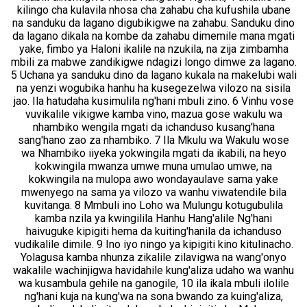
kilingo cha kulavila nhosa cha zahabu cha kufushila ubane
na sanduku da lagano digubikigwe na zahabu. Sanduku dino
da lagano dikala na kombe da zahabu dimemile mana mgati
yake, fimbo ya Haloni ikalile na nzukila, na zija zimbamha
mbili za mabwe zandikigwe ndagizi longo dimwe za lagano.
5 Uchana ya sanduku dino da lagano kukala na makelubi wali
na yenzi wogubika hanhu ha kusegezelwa vilozo na sisila
jao. Ila hatudaha kusimulila ng'hani mbuli zino. 6 Vinhu vose
vuvikalile vikigwe kamba vino, mazua gose wakulu wa
nhambiko wengila mgati da ichanduso kusang'hana
sang'hano zao za nhambiko. 7 Ila Mkulu wa Wakulu wose
wa Nhambiko iiyeka yokwingila mgati da ikabili, na heyo
kokwingila mwanza umwe muna umulao umwe, na
kokwingila na mulopa awo wondayaulave sama yake
mwenyego na sama ya vilozo va wanhu viwatendile bila
kuvitanga. 8 Mmbuli ino Loho wa Mulungu kotugubulila
kamba nzila ya kwingilila Hanhu Hang'alile Ng'hani
haivuguke kipigiti hema da kuiting'hanila da ichanduso
vudikalile dimile. 9 Ino iyo ningo ya kipigiti kino kitulinacho.
Yolagusa kamba nhunza zikalile zilavigwa na wang'onyo
wakalile wachinjigwa havidahile kung'aliza udaho wa wanhu
wa kusambula gehile na ganogile, 10 ila ikala mbuli ilolile
ng'hani kuja na kung'wa na sona bwando za kuing'aliza,