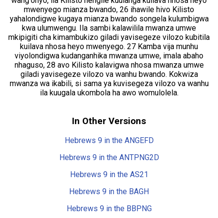
wang'onyo, ila Kilisto hengile kuulanga kuilava nhosa heyo
mwenyego mianza bwando, 26 ihawile hivo Kilisto
yahalondigwe kugaya mianza bwando songela kulumbigwa
kwa ulumwengu. Ila sambi kalawilila mwanza umwe
mkipigiti cha kimambukizo giladi yavisegeze vilozo kubitila
kuilava nhosa heyo mwenyego. 27 Kamba vija munhu
viyolondigwa kudanganhika mwanza umwe, imala abaho
nhaguso, 28 avo Kilisto kalavigwa nhosa mwanza umwe
giladi yavisegeze vilozo va wanhu bwando. Kokwiza
mwanza wa ikabili, si sama ya kuvisegeza vilozo va wanhu
ila kuugala ukombola ha awo womulolela.
In Other Versions
Hebrews 9 in the ANGEFD
Hebrews 9 in the ANTPNG2D
Hebrews 9 in the AS21
Hebrews 9 in the BAGH
Hebrews 9 in the BBPNG